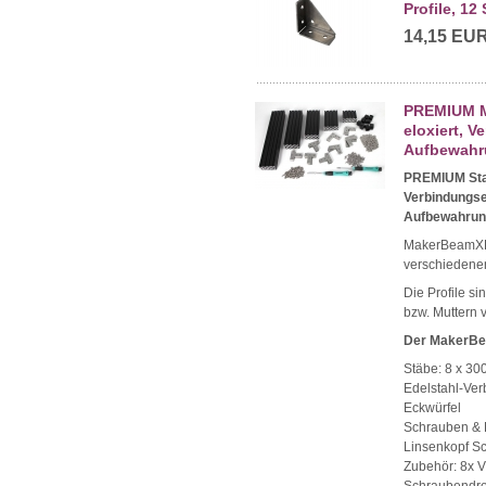
Profile, 12 
14,15 EU
PREMIUM Ma
eloxiert, V
Aufbewahr
PREMIUM Star
Verbindungse
Aufbewahru
MakerBeamXL 1
verschiedene
Die Profile s
bzw. Muttern 
Der MakerBea
Stäbe: 8 x 3
Edelstahl-Ver
Eckwürfel
Schrauben & 
Linsenkopf Sc
Zubehör: 8x 