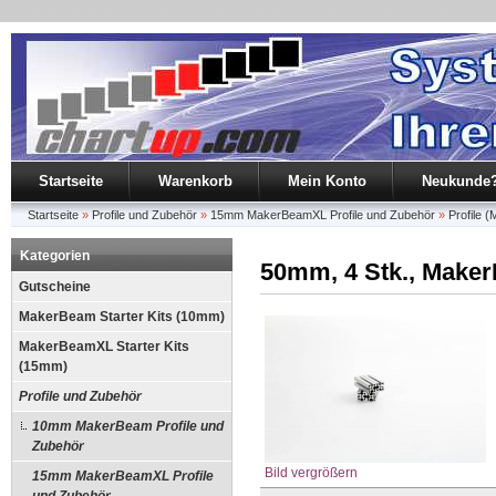
Startseite
Warenkorb
Mein Konto
Neukunde
Startseite
»
Profile und Zubehör
»
15mm MakerBeamXL Profile und Zubehör
»
Profile
Kategorien
50mm, 4 Stk., Maker
Gutscheine
MakerBeam Starter Kits (10mm)
MakerBeamXL Starter Kits
(15mm)
Profile und Zubehör
10mm MakerBeam Profile und
Zubehör
Bild vergrößern
15mm MakerBeamXL Profile