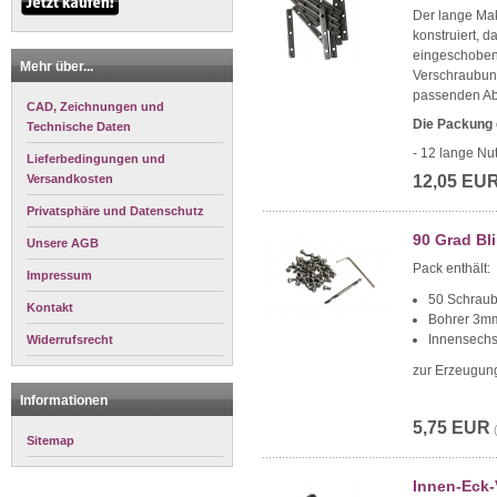
Der lange Ma
konstruiert, 
eingeschoben 
Mehr über...
Verschraubun
passenden Ab
CAD, Zeichnungen und
Die Packung 
Technische Daten
- 12 lange N
Lieferbedingungen und
Versandkosten
12,05 EU
Privatsphäre und Datenschutz
90 Grad Bl
Unsere AGB
Pack enthält:
Impressum
50 Schrau
Kontakt
Bohrer 3mm
Innensechs
Widerrufsrecht
zur Erzeugung
Informationen
5,75 EUR
Sitemap
Innen-Eck