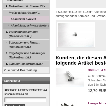
und Zubehör
MakerBeamXL Starter Kits
4 Stk. 50mm x 15mm x 15mm Aluminium-P
Profile (MakerBeamXL)
durchgehendem Kernloch und Gewinde 
Aluminium eloxiert
Aluminium, schwarz eloxiert
Verbindungselemente
(MakerBeamXL )
Schrauben und Muttern
(MakerBeamXL)
Kugellager und Linearlager
Kunden, die diesen A
(MakerBeamXL)
folgende Artikel beste
Zubehör (MakerBeamXL)
360mm, 4 S
Zuschnitt & Bearbeitung
4 Stk. 360mm 
Schrauben / 
Schnellkauf
den Stirnfläch
Bitte geben Sie die Artikelnummer aus
12,70 EU
unserem Katalog ein.
Lange Nute