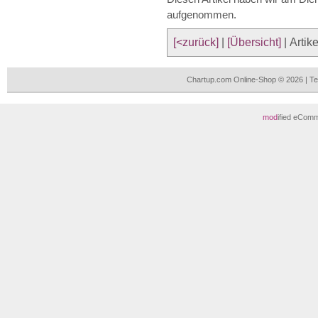
aufgenommen.
[<zurück]
|
[Übersicht]
| Artik
Chartup.com Online-Shop © 2026 | T
mod
ified eCom