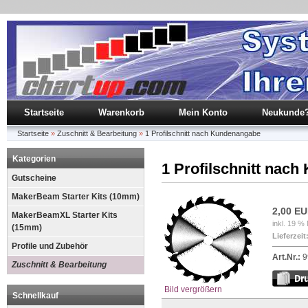
Startseite
Warenkorb
Mein Konto
Neukunde
Startseite
»
Zuschnitt & Bearbeitung
»
1 Profilschnitt nach Kundenangabe
Kategorien
1 Profilschnitt nac
Gutscheine
MakerBeam Starter Kits (10mm)
2,00 E
MakerBeamXL Starter Kits
inkl. 19 %
(15mm)
Lieferzeit
Profile und Zubehör
Art.Nr.:
9
Zuschnitt & Bearbeitung
Bild vergrößern
Schnellkauf