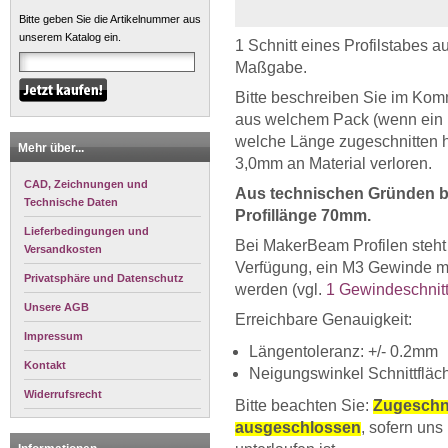
Bitte geben Sie die Artikelnummer aus
unserem Katalog ein.
1 Schnitt eines Profilstabes a
Maßgabe.
Bitte beschreiben Sie im Komm
aus welchem Pack (wenn ein P
welche Länge zugeschnitten 
Mehr über...
3,0mm an Material verloren.
CAD, Zeichnungen und
Aus technischen Gründen be
Technische Daten
Profillänge 70mm.
Lieferbedingungen und
Bei MakerBeam Profilen steht 
Versandkosten
Verfügung, ein M3 Gewinde mü
Privatsphäre und Datenschutz
werden (vgl.
1 Gewindeschnit
Unsere AGB
Erreichbare Genauigkeit:
Impressum
Längentoleranz: +/- 0.2mm
Kontakt
Neigungswinkel Schnittfläch
Widerrufsrecht
Bitte beachten Sie:
Zugeschni
ausgeschlossen
, sofern uns