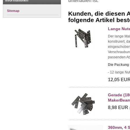
unterlaufen ist.
Informationen
Sitemap
Kunden, die diesen A
folgende Artikel beste
Lange Nute
Der lange Ma
konstruiert, 
eingeschoben 
Verschraubun
passenden Ab
Die Packung 
- 12 lange N
12,05 EU
Gerade (18
MakerBeamX
8,98 EUR
360mm, 4 S