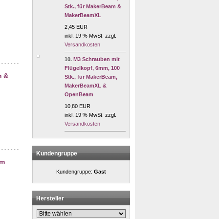
Stk., für MakerBeam &
MakerBeamXL
2,45 EUR
inkl. 19 % MwSt. zzgl.
Versandkosten
10.
M3 Schrauben mit
Flügelkopf, 6mm, 100
m &
Stk., für MakerBeam,
MakerBeamXL &
OpenBeam
10,80 EUR
inkl. 19 % MwSt. zzgl.
Versandkosten
Kundengruppe
am
Kundengruppe:
Gast
Hersteller