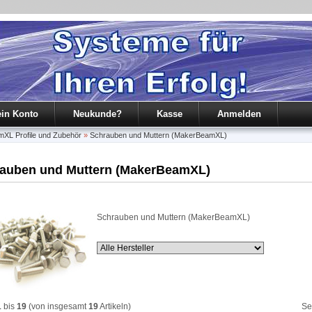
in Konto
Neukunde?
Kasse
Anmelden
L Profile und Zubehör
»
Schrauben und Muttern (MakerBeamXL)
auben und Muttern (MakerBeamXL)
Schrauben und Muttern (MakerBeamXL)
1
bis
19
(von insgesamt
19
Artikeln)
Se