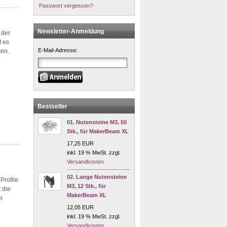
Passwort vergessen?
Newsletter-Anmeldung
 der
t es
E-Mail-Adresse:
ren.
Bestseller
01.
Nutensteine M3, 50
Stk., für MakerBeam XL
17,25 EUR
inkl. 19 % MwSt. zzgl.
Versandkosten
02.
Lange Nutensteine
Profile
M3, 12 Stk., für
 die
MakerBeam XL
m
12,05 EUR
inkl. 19 % MwSt. zzgl.
Versandkosten