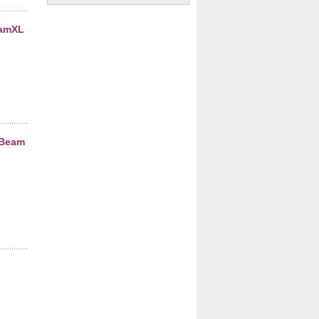
eamXL
nBeam