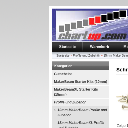
Startseite
Warenkorb
Me
Startseite
»
Profile und Zubehör
»
15mm MakerBeamX
Kategorien
Schr
Gutscheine
MakerBeam Starter Kits (10mm)
MakerBeamXL Starter Kits
(15mm)
Profile und Zubehör
10mm MakerBeam Profile und
Zubehör
15mm MakerBeamXL Profile
Zeige