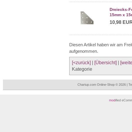
Dreiecks-
15mm x 15m
10,98 EU
Diesen Artikel haben wir am Fre
aufgenommen.
[<zurück]
|
[Übersicht]
|
[weite
Kategorie
Chartup.com Online-Shop © 2026 | T
mod
ified eCom