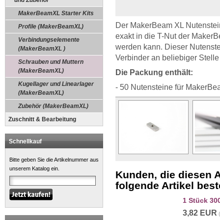
und Zubehör
MakerBeamXL Starter Kits
Der MakerBeam XL Nutenstein 
Profile (MakerBeamXL)
exakt in die T-Nut der Maker
Verbindungselemente
werden kann. Dieser Nutenste
(MakerBeamXL )
Verbinder an beliebiger Stelle
Schrauben und Muttern
(MakerBeamXL)
Die Packung enthält:
Kugellager und Linearlager
- 50 Nutensteine für MakerB
(MakerBeamXL)
Zubehör (MakerBeamXL)
Zuschnitt & Bearbeitung
Schnellkauf
Bitte geben Sie die Artikelnummer aus
unserem Katalog ein.
Kunden, die diesen A
folgende Artikel beste
1 Stück 30
3,82 EUR