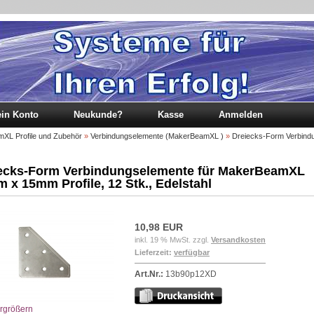
in Konto
Neukunde?
Kasse
Anmelden
L Profile und Zubehör
»
Verbindungselemente (MakerBeamXL )
»
Dreiecks-Form Verbind
ecks-Form Verbindungselemente für MakerBeamXL
 x 15mm Profile, 12 Stk., Edelstahl
10,98 EUR
inkl. 19 % MwSt. zzgl.
Versandkosten
Lieferzeit:
verfügbar
Art.Nr.:
13b90p12XD
ergrößern