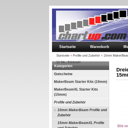
Startseite
Warenkorb
Me
Startseite
»
Profile und Zubehör
»
15mm MakerBeamX
12 Stk., Edelstahl
Kategorien
Drei
Gutscheine
15mm
MakerBeam Starter Kits (10mm)
MakerBeamXL Starter Kits
(15mm)
Profile und Zubehör
10mm MakerBeam Profile und
Zubehör
15mm MakerBeamXL Profile
Bild v