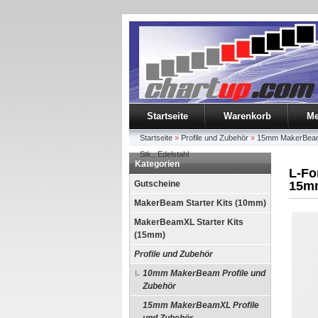
Startseite
Warenkorb
Me
Startseite
»
Profile und Zubehör
»
15mm MakerBeamX
Stk., Edelstahl
Kategorien
L-Fo
Gutscheine
15mm
MakerBeam Starter Kits (10mm)
MakerBeamXL Starter Kits
(15mm)
Profile und Zubehör
10mm MakerBeam Profile und
Zubehör
15mm MakerBeamXL Profile