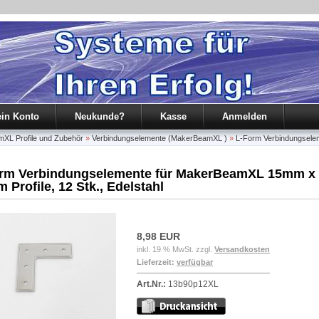
in Konto
Neukunde?
Kasse
Anmelden
L Profile und Zubehör
»
Verbindungselemente (MakerBeamXL )
»
L-Form Verbindungsele
rm Verbindungselemente für MakerBeamXL 15mm x
 Profile, 12 Stk., Edelstahl
8,98 EUR
inkl. 19 % MwSt. zzgl.
Versandkosten
Lieferzeit:
verfügbar
Art.Nr.:
13b90p12XL