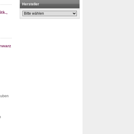
Hersteller
tk.,
hwarz
rauben
m
,