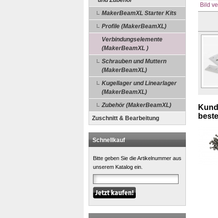
und Zubehör
Bild v
MakerBeamXL Starter Kits
Profile (MakerBeamXL)
Verbindungselemente
(MakerBeamXL )
Schrauben und Muttern
(MakerBeamXL)
Kugellager und Linearlager
(MakerBeamXL)
Zubehör (MakerBeamXL)
Kunde
bestel
Zuschnitt & Bearbeitung
Schnellkauf
Bitte geben Sie die Artikelnummer aus
unserem Katalog ein.