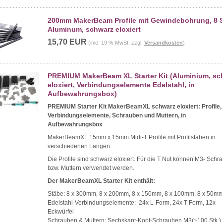
200mm MakerBeam Profile mit Gewindebohrung, 8 S
Aluminum, schwarz eloxiert
15,70 EUR
(inkl. 19 % MwSt. zzgl.
Versandkosten
)
PREMIUM MakerBeam XL Starter Kit (Aluminium, sc
eloxiert, Verbindungselemente Edelstahl, in
Aufbewahrungsbox)
PREMIUM Starter Kit MakerBeamXL schwarz eloxiert: Profile,
Verbindungselemente, Schrauben und Muttern, in
Aufbewahrungsbox
MakerBeamXL 15mm x 15mm Midi-T Profile mit Profilstäben in
verschiedenen Längen.
Die Profile sind schwarz eloxiert. Für die T Nut können M3- Sch
bzw. Muttern verwendet werden.
Der MakerBeamXL Starter Kit enthält:
Stäbe: 8 x 300mm, 8 x 200mm, 8 x 150mm, 8 x 100mm, 8 x 50m
Edelstahl-Verbindungselemente: 24x L-Form, 24x T-Form, 12x
Eckwürfel
Schrauben & Muttern: Sechskant-Kopf-Schrauben M3(~100 Stk.)