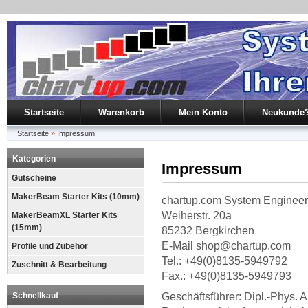
Startseite
Warenkorb
Mein Konto
Neukunde
Startseite
»
Impressum
Kategorien
Impressum
Gutscheine
MakerBeam Starter Kits (10mm)
chartup.com System Enginee
Weiherstr. 20a
MakerBeamXL Starter Kits
(15mm)
85232 Bergkirchen
E-Mail shop@chartup.com
Profile und Zubehör
Tel.: +49(0)8135-5949792
Zuschnitt & Bearbeitung
Fax.: +49(0)8135-5949793
Schnellkauf
Geschäftsführer: Dipl.-Phys. 