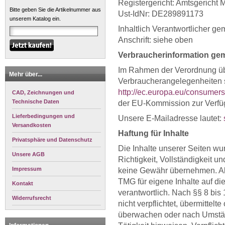
Registergericht: Amtsgerich
Bitte geben Sie die Artikelnummer aus
Ust-IdNr: DE289891173
unserem Katalog ein.
Inhaltlich Verantwortlicher g
Anschrift: siehe oben
Verbraucherinformation gem
Im Rahmen der Verordnung übe
Mehr über...
Verbraucherangelegenheiten s
http://ec.europa.eu/consumers
CAD, Zeichnungen und
Technische Daten
der EU-Kommission zur Verfü
Lieferbedingungen und
Unsere E-Mailadresse lautet:
Versandkosten
Haftung für Inhalte
Privatsphäre und Datenschutz
Die Inhalte unserer Seiten wurd
Unsere AGB
Richtigkeit, Vollständigkeit un
Impressum
keine Gewähr übernehmen. Als
TMG für eigene Inhalte auf d
Kontakt
verantwortlich. Nach §§ 8 bis
Widerrufsrecht
nicht verpflichtet, übermittel
überwachen oder nach Umständ