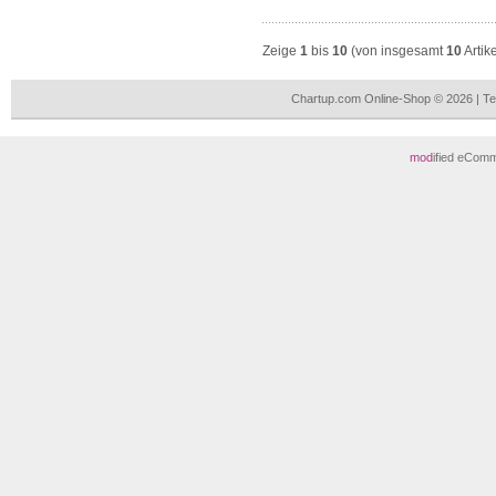
Zeige
1
bis
10
(von insgesamt
10
Artik
Chartup.com Online-Shop © 2026 | T
mod
ified eCom