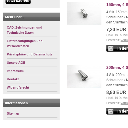
150mm, 4 S
4 Stk. 150mm 
Mehr über...
Schrauben / 
den Stirnfläch
CAD, Zeichnungen und
7,20 EUR
Technische Daten
( inkl. 19 % Mw
Lieferzeit:
verf
Lieferbedingungen und
Versandkosten
Privatsphäre und Datenschutz
Unsere AGB
200mm, 4 S
Impressum
4 Stk. 200mm 
Kontakt
Schrauben / 
den Stirnfläch
Widerrufsrecht
8,80 EUR
( inkl. 19 % Mw
Informationen
Lieferzeit:
verf
Sitemap