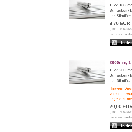
1 Stk. 1000mm
Schrauben / 
den Stirnfläch
9,70 EUR
( inkl. 19 % Mw
Lieferzeit:
verf
2000mm, 1 
1 Stk. 2000mm
Schrauben / 
den Stirnfläch
Hinweis: Dies
versendet wer
angesetzt, das
20,00 EU
( inkl. 19 % Mw
Lieferzeit:
verf