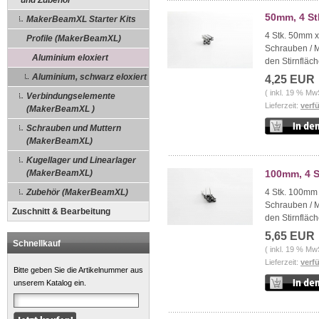
und Zubehör
50mm, 4 St
MakerBeamXL Starter Kits
4 Stk. 50mm x
Profile (MakerBeamXL)
Schrauben / 
Aluminium eloxiert
den Stirnfläch
Aluminium, schwarz eloxiert
4,25 EUR
( inkl. 19 % Mw
Verbindungselemente
Lieferzeit:
verf
(MakerBeamXL )
Schrauben und Muttern
(MakerBeamXL)
Kugellager und Linearlager
(MakerBeamXL)
100mm, 4 S
Zubehör (MakerBeamXL)
4 Stk. 100mm 
Schrauben / 
Zuschnitt & Bearbeitung
den Stirnfläch
5,65 EUR
Schnellkauf
( inkl. 19 % Mw
Lieferzeit:
verf
Bitte geben Sie die Artikelnummer aus
unserem Katalog ein.