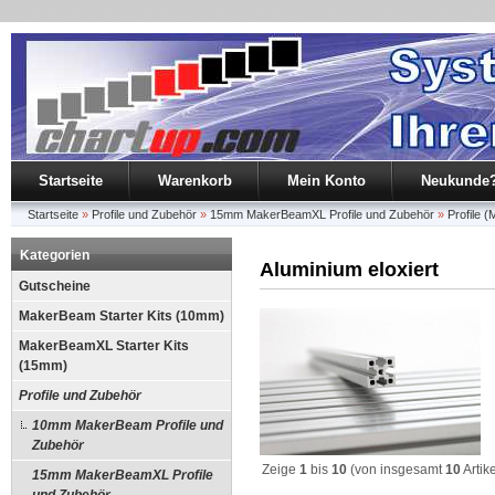
Startseite
Warenkorb
Mein Konto
Neukunde
Startseite
»
Profile und Zubehör
»
15mm MakerBeamXL Profile und Zubehör
»
Profile
Kategorien
Aluminium eloxiert
Gutscheine
MakerBeam Starter Kits (10mm)
MakerBeamXL Starter Kits
(15mm)
Profile und Zubehör
10mm MakerBeam Profile und
Zubehör
Zeige
1
bis
10
(von insgesamt
10
Artik
15mm MakerBeamXL Profile