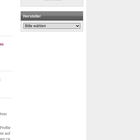
Hersteller
mm
t
Ihrer
Profile
ie auf
en ca.