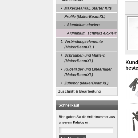
und Zubehör
MakerBeamXL Starter Kits
Profile (MakerBeamXL)
Aluminium eloxiert
Aluminium, schwarz eloxiert
Verbindungselemente
(MakerBeamXL )
Schrauben und Muttern
(MakerBeamXL)
Kunde
bestel
Kugellager und Linearlager
(MakerBeamXL)
Zubehör (MakerBeamXL)
Zuschnitt & Bearbeitung
Schnellkauf
Bitte geben Sie die Artikelnummer aus
unserem Katalog ein.