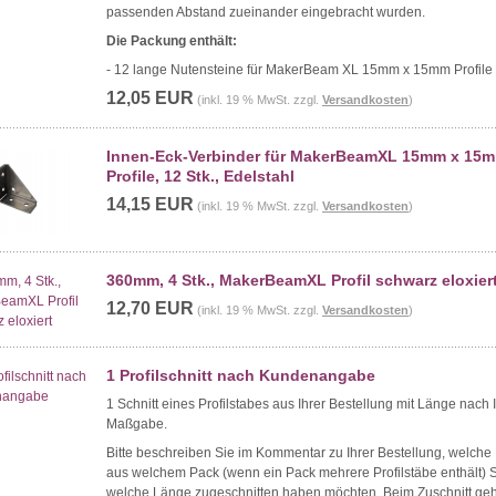
passenden Abstand zueinander eingebracht wurden.
Die Packung enthält:
- 12 lange Nutensteine für MakerBeam XL 15mm x 15mm Profile
12,05 EUR
(inkl. 19 % MwSt. zzgl.
Versandkosten
)
Innen-Eck-Verbinder für MakerBeamXL 15mm x 15
Profile, 12 Stk., Edelstahl
14,15 EUR
(inkl. 19 % MwSt. zzgl.
Versandkosten
)
360mm, 4 Stk., MakerBeamXL Profil schwarz eloxier
12,70 EUR
(inkl. 19 % MwSt. zzgl.
Versandkosten
)
1 Profilschnitt nach Kundenangabe
1 Schnitt eines Profilstabes aus Ihrer Bestellung mit Länge nach 
Maßgabe.
Bitte beschreiben Sie im Kommentar zu Ihrer Bestellung, welche 
aus welchem Pack (wenn ein Pack mehrere Profilstäbe enthält) S
welche Länge zugeschnitten haben möchten. Beim Zuschnitt geh