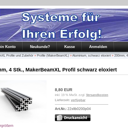
in Konto
Neukunde?
Kasse
Anmelden
L Profile und Zubehör
»
Profile (MakerBeamXL)
»
Aluminium, schwarz eloxiert
»
200mm, 4 
m, 4 Stk., MakerBeamXL Profil schwarz eloxiert
8,80 EUR
inkl. 19 % MwSt. zzgl.
Versandkosten
Lieferzeit:
verfügbar
Art.Nr.:
22xltb0200p04
ergrößern