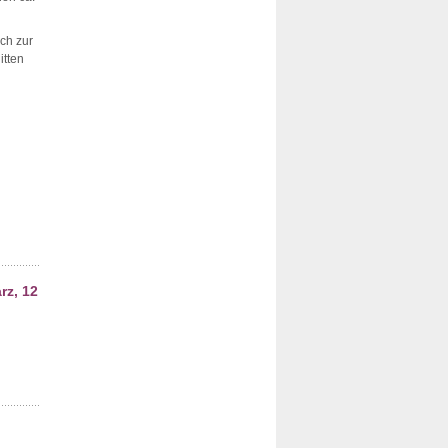
ch zur
itten
z, 12