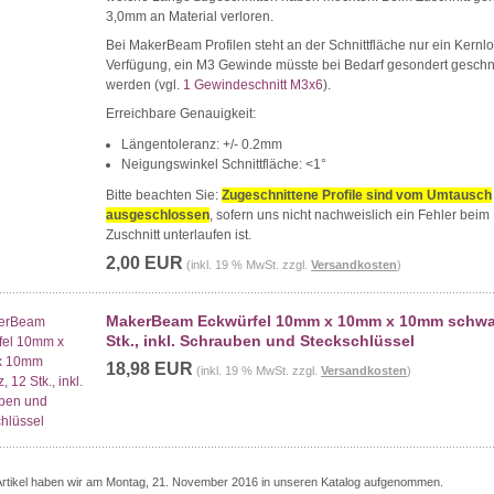
3,0mm an Material verloren.
Bei MakerBeam Profilen steht an der Schnittfläche nur ein Kernlo
Verfügung, ein M3 Gewinde müsste bei Bedarf gesondert geschn
werden (vgl.
1 Gewindeschnitt M3x6
).
Erreichbare Genauigkeit:
Längentoleranz: +/- 0.2mm
Neigungswinkel Schnittfläche: <1°
Bitte beachten Sie:
Zugeschnittene Profile sind vom Umtausch
ausgeschlossen
, sofern uns nicht nachweislich ein Fehler beim
Zuschnitt unterlaufen ist.
2,00 EUR
(inkl. 19 % MwSt. zzgl.
Versandkosten
)
MakerBeam Eckwürfel 10mm x 10mm x 10mm schwar
Stk., inkl. Schrauben und Steckschlüssel
18,98 EUR
(inkl. 19 % MwSt. zzgl.
Versandkosten
)
Artikel haben wir am Montag, 21. November 2016 in unseren Katalog aufgenommen.