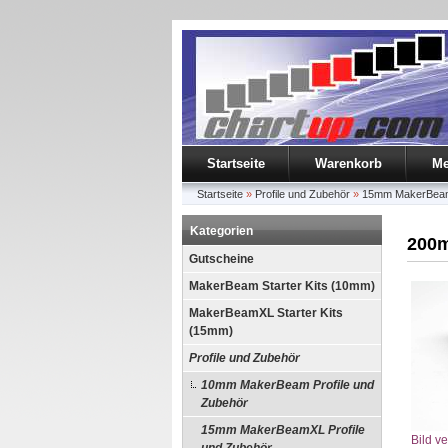
Startseite
Warenkorb
Me
Startseite
»
Profile und Zubehör
»
15mm MakerBeamX
Kategorien
200m
Gutscheine
MakerBeam Starter Kits (10mm)
MakerBeamXL Starter Kits
(15mm)
Profile und Zubehör
10mm MakerBeam Profile und
Zubehör
15mm MakerBeamXL Profile
Bild v