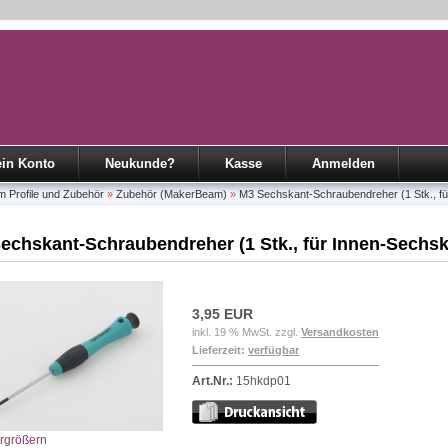
in Konto
Neukunde?
Kasse
Anmelden
Profile und Zubehör
»
Zubehör (MakerBeam)
»
M3 Sechskant-Schraubendreher (1 Stk., fü
echskant-Schraubendreher (1 Stk., für Innen-Sechsk
3,95 EUR
inkl. 19 % MwSt. zzgl.
Versandkosten
Lieferzeit:
verfügbar
Art.Nr.:
15hkdp01
ergrößern