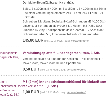
Der MakerBeamXL Starter Kit enthält:
Stäbe: 8 x 300mm, 8 x 200mm, 8 x 150mm, 8 x 100mm, 8 x 50m
Edelstahl-Verbindungselemente: 24x L-Form, 24x T-Form, 12x
Eckwürfel
Schrauben & Muttern: Sechskant-Kopf-Schrauben M3(~100 Stk.)
Linsenkopf Schrauben M3 (~100 Stk.), Muttern M3 (~250 Stk.)
Zubehör: 8x Vinyl Endkappen für MakerBeamXL, 1x Sechskant-
Schraubendreher 5.5, 1x Innensechskant-Schraubendreher
145,80 EUR
(inkl. 19 % MwSt. zzgl.
Versandkosten
)
Verbindungsplatte f. Linearlagerschlitten, 1 Stk.
Verbindungsplatte für Linearlager-Schlitten, 1 Stk. geeignet für
MakerBeam, MakerBeam XL und OpenBeam
8,50 EUR
(inkl. 19 % MwSt. zzgl.
Versandkosten
)
M3 (2mm) Innensechskantschlüssel für MakerBea
MakerBeamXL (1 Stk.)
1,00 EUR
(inkl. 19 % MwSt. zzgl.
Versandkosten
)