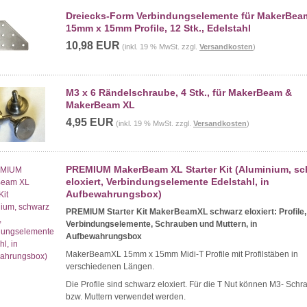
Dreiecks-Form Verbindungselemente für MakerBe
15mm x 15mm Profile, 12 Stk., Edelstahl
10,98 EUR
(inkl. 19 % MwSt. zzgl.
Versandkosten
)
M3 x 6 Rändelschraube, 4 Stk., für MakerBeam &
MakerBeam XL
4,95 EUR
(inkl. 19 % MwSt. zzgl.
Versandkosten
)
PREMIUM MakerBeam XL Starter Kit (Aluminium, sc
eloxiert, Verbindungselemente Edelstahl, in
Aufbewahrungsbox)
PREMIUM Starter Kit MakerBeamXL schwarz eloxiert: Profile,
Verbindungselemente, Schrauben und Muttern, in
Aufbewahrungsbox
MakerBeamXL 15mm x 15mm Midi-T Profile mit Profilstäben in
verschiedenen Längen.
Die Profile sind schwarz eloxiert. Für die T Nut können M3- Sch
bzw. Muttern verwendet werden.