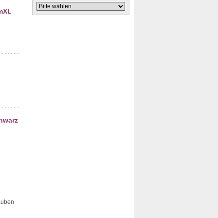
amXL
hwarz
rauben