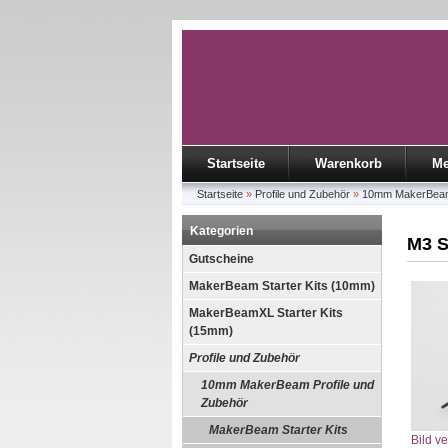
Startseite
Warenkorb
Me
Startseite
»
Profile und Zubehör
»
10mm MakerBeam 
Kategorien
M3 S
Gutscheine
MakerBeam Starter Kits (10mm)
MakerBeamXL Starter Kits
(15mm)
Profile und Zubehör
10mm MakerBeam Profile und
Zubehör
MakerBeam Starter Kits
Bild v