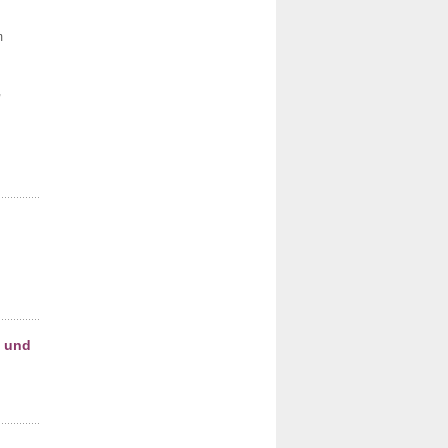
m
,
m und