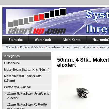
Startseite
Warenkorb
Mein Konto
Neukunde
Startseite
»
Profile und Zubehör
»
15mm MakerBeamXL Profile und Zubehör
»
Profile
Kategorien
50mm, 4 Stk., Make
Gutscheine
eloxiert
MakerBeam Starter Kits (10mm)
MakerBeamXL Starter Kits
(15mm)
Profile und Zubehör
10mm MakerBeam Profile und
Zubehör
15mm MakerBeamXL Profile