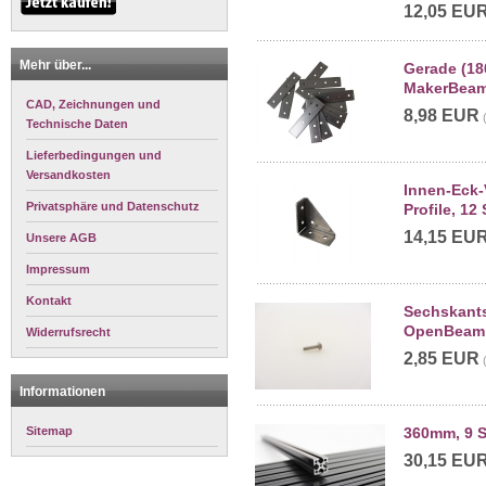
12,05 EU
Mehr über...
Gerade (18
MakerBeamX
CAD, Zeichnungen und
8,98 EUR
Technische Daten
Lieferbedingungen und
Versandkosten
Innen-Eck
Privatsphäre und Datenschutz
Profile, 12 
14,15 EU
Unsere AGB
Impressum
Kontakt
Sechskants
OpenBeam 
Widerrufsrecht
2,85 EUR
Informationen
Sitemap
360mm, 9 S
30,15 EU