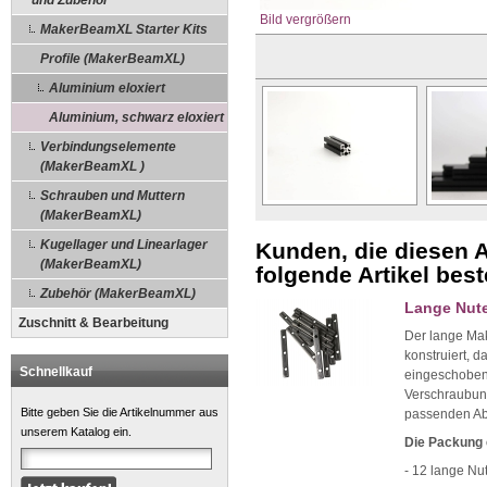
und Zubehör
Bild vergrößern
MakerBeamXL Starter Kits
Profile (MakerBeamXL)
Aluminium eloxiert
Aluminium, schwarz eloxiert
Verbindungselemente
(MakerBeamXL )
Schrauben und Muttern
(MakerBeamXL)
Kugellager und Linearlager
Kunden, die diesen A
(MakerBeamXL)
folgende Artikel beste
Zubehör (MakerBeamXL)
Lange Nute
Zuschnitt & Bearbeitung
Der lange Ma
konstruiert, 
Schnellkauf
eingeschoben 
Verschraubun
Bitte geben Sie die Artikelnummer aus
passenden Ab
unserem Katalog ein.
Die Packung 
- 12 lange N