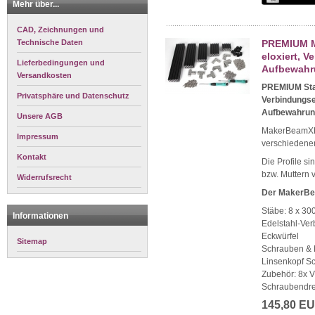
Mehr über...
CAD, Zeichnungen und
Technische Daten
PREMIUM Ma
eloxiert, V
Lieferbedingungen und
Aufbewahr
Versandkosten
PREMIUM Star
Privatsphäre und Datenschutz
Verbindungse
Aufbewahru
Unsere AGB
MakerBeamXL 1
Impressum
verschiedene
Kontakt
Die Profile s
bzw. Muttern 
Widerrufsrecht
Der MakerBea
Stäbe: 8 x 3
Informationen
Edelstahl-Ver
Eckwürfel
Sitemap
Schrauben & 
Linsenkopf Sc
Zubehör: 8x 
Schraubendre
145,80 E