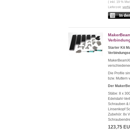
( inkl. 19 % Mw
Lieferzeit:
verf
MakerBeam 
Verbindung
Starter Kit M
Verbindungse
MakerBeamXL 1
verschiedene
Die Profile s
bzw. Muttern 
Der MakerBea
Stäbe: 8 x 3
Edelstahl-Ve
Schrauben & 
Linsenkopf Sc
Zubehör: 8x 
Schraubendre
123,75 E