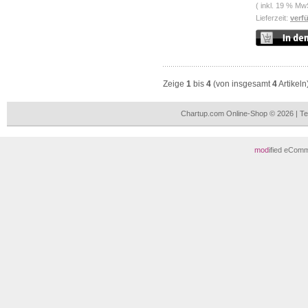
( inkl. 19 % Mw
Lieferzeit:
verf
Zeige
1
bis
4
(von insgesamt
4
Artikeln
Chartup.com Online-Shop © 2026 | T
mod
ified eCom