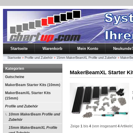
Startseite
Warenkorb
Mein Konto
Neukunde
Startseite
»
Profile und Zubehör
»
15mm MakerBeamXL Profile und Zubehör
»
MakerBea
Kategorien
MakerBeamXL Starter Ki
Gutscheine
MakerBeam Starter Kits (10mm)
MakerBeamXL Starter Kits
(15mm)
Profile und Zubehör
10mm MakerBeam Profile und
Zubehör
Zeige
1
bis
4
(von insgesamt
4
Artikeln
15mm MakerBeamXL Profile