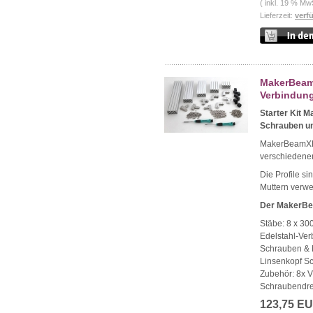
( inkl. 19 % Mw
Lieferzeit:
verf
MakerBeam 
Verbindung
Starter Kit 
Schrauben un
MakerBeamXL 1
verschiedene
Die Profile si
Muttern verw
Der MakerBea
Stäbe: 8 x 3
Edelstahl-Ve
Schrauben & 
Linsenkopf Sc
Zubehör: 8x 
Schraubendre
123,75 E