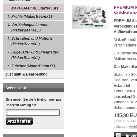
und Zubehör
PREMIUM Ma
MakerBeamXL Starter Kits
Verbindung
Profile (MakerBeamXL)
PREMIUM Star
Verbindungselemente
Verbindungse
(MakerBeamXL )
Aufbewahru
Schrauben und Muttern
MakerBeamXL 1
(MakerBeamXL)
verschiedene
Kugellager und Linearlager
Die Profile si
(MakerBeamXL)
Muttern verw
Zubehör (MakerBeamXL)
Der MakerBea
Zuschnitt & Bearbeitung
Stäbe: 8 x 3
Edelstahl-Ver
Eckwürfel
Schnellkauf
Schrauben & 
Linsenkopf Sc
Bitte geben Sie die Artikelnummer aus
Zubehör: 8x 
unserem Katalog ein.
Schraubendre
145,80 E
( inkl. 19 % Mw
Lieferzeit:
verf